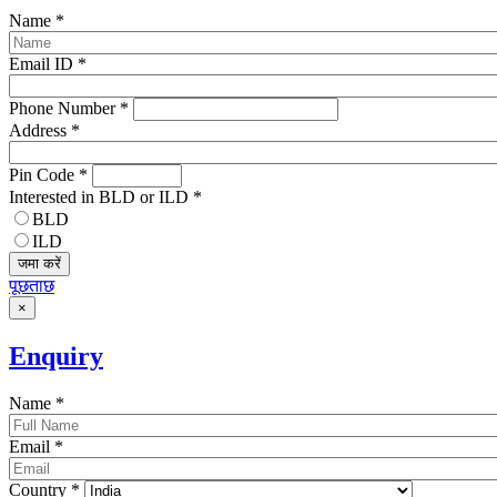
Name
*
Email ID
*
Phone Number
*
Address
*
Pin Code
*
Interested in BLD or ILD
*
BLD
ILD
जमा करें
पूछताछ
×
Enquiry
Name
*
Email
*
Country
*