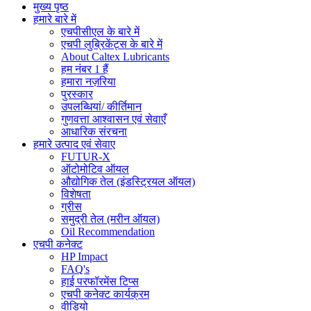
मुख्य पृष्ठ
हमारे बारे में
एचपीसीएल के बारे में
एचपी लुब्रिकेंट्स के बारे में
About Caltex Lubricants
हम नंबर 1 हैं
हमारा नज़रिया
पुरस्कार
उपलब्धियां/ कीर्तिमान
गुणवत्ता आश्वासन एवं सेवाएँ
आधारिक संरचना
हमारे उत्पाद एवं सेवाए
FUTUR-X
ऑटोमोटिव ऑयल
औद्योगिक तेल (इंडस्ट्रियल ऑयल)
विशेषता
ग्रीस
समुद्री तेल (मरीन ऑयल)
Oil Recommendation
एचपी कनेक्ट
HP Impact
FAQ's
हाई परफॉरमेंस टिप्स
एचपी कनेक्ट कार्यक्रम
वीडियो